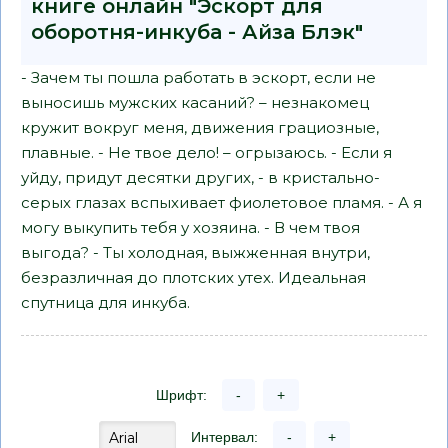
книге онлайн "Эскорт для
оборотня-инкуба - Айза Блэк"
- Зачем ты пошла работать в эскорт, если не
выносишь мужских касаний? – незнакомец
кружит вокруг меня, движения грациозные,
плавные. - Не твое дело! – огрызаюсь. - Если я
уйду, придут десятки других, - в кристально-
серых глазах вспыхивает фиолетовое пламя. - А я
могу выкупить тебя у хозяина. - В чем твоя
выгода? - Ты холодная, выжженная внутри,
безразличная до плотских утех. Идеальная
спутница для инкуба.
Шрифт:
-
+
Интервал:
-
+