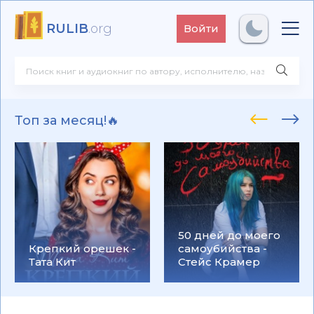
RULIB
.org
Войти
Топ за месяц!🔥
50 дней до моего
Крепкий орешек -
самоубийства -
Тата Кит
Стейс Крамер