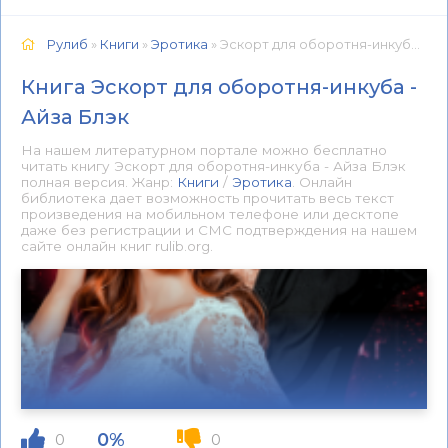
Рулиб
»
Книги
»
Эротика
» Эскорт для оборотня-инкуба - Айза Блэк 📕 - Книга онлайн бесплатно
Книга Эскорт для оборотня-инкуба -
Айза Блэк
На нашем литературном портале можно бесплатно
читать книгу Эскорт для оборотня-инкуба - Айза Блэк
полная версия. Жанр:
Книги
/
Эротика
. Онлайн
библиотека дает возможность прочитать весь текст
произведения на мобильном телефоне или десктопе
даже без регистрации и СМС подтверждения на нашем
сайте онлайн книг rulib.org.
0%
0
0