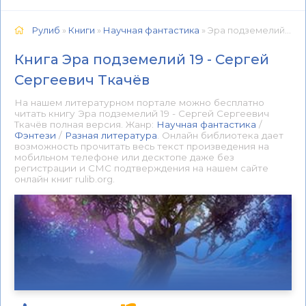
Рулиб
»
Книги
»
Научная фантастика
» Эра подземелий 19 - Сергей Сергеевич Ткачёв 📕 - Книга онлайн бесплатно
Книга Эра подземелий 19 - Сергей
Сергеевич Ткачёв
На нашем литературном портале можно бесплатно
читать книгу Эра подземелий 19 - Сергей Сергеевич
Ткачёв полная версия. Жанр:
Научная фантастика
/
Фэнтези
/
Разная литература
. Онлайн библиотека дает
возможность прочитать весь текст произведения на
мобильном телефоне или десктопе даже без
регистрации и СМС подтверждения на нашем сайте
онлайн книг rulib.org.