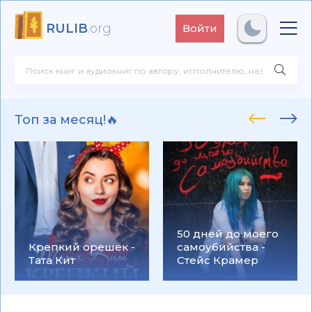
RULIB
.org
Войти
Топ за месяц!🔥
50 дней до моего
Крепкий орешек -
самоубийства -
Тата Кит
Стейс Крамер