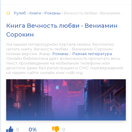
Рулиб
»
Книги
»
Романы
» Вечность любви - Вениамин Сорокин 📕 - Книга онлайн бесплатно
Книга Вечность любви - Вениамин
Сорокин
На нашем литературном портале можно бесплатно
читать книгу Вечность любви - Вениамин Сорокин
полная версия. Жанр:
Романы
/
Разная литература
.
Онлайн библиотека дает возможность прочитать весь
текст произведения на мобильном телефоне или
десктопе даже без регистрации и СМС подтверждения
на нашем сайте онлайн книг rulib.org.
0%
0
0