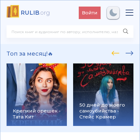
RULIB
.org
Войти
Топ за месяц!🔥
50 дней до моего
Крепкий орешек -
самоубийства -
Тата Кит
Стейс Крамер