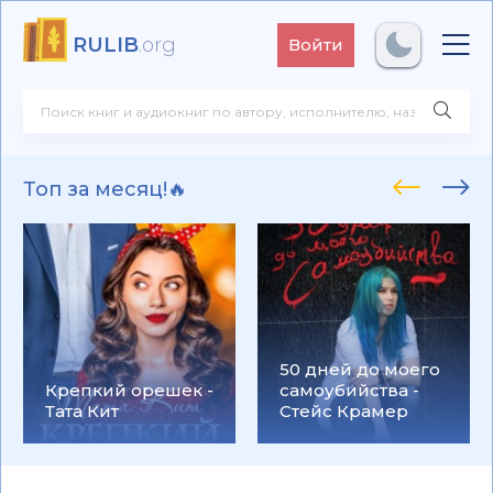
RULIB
.org
Войти
Топ за месяц!🔥
50 дней до моего
Крепкий орешек -
самоубийства -
Тата Кит
Стейс Крамер