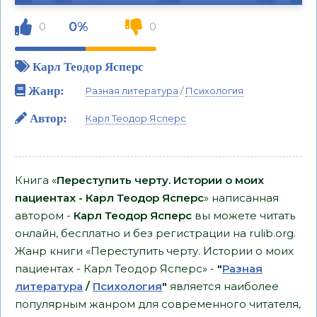
0%
0
0
Карл Теодор Ясперс
Жанр:
Разная литература
/
Психология
Автор:
Карл Теодор Ясперс
Книга «
Переступить черту. Истории о моих
пациентах - Карл Теодор Ясперс
» написанная
автором -
Карл Теодор Ясперс
вы можете читать
онлайн, бесплатно и без регистрации на rulib.org.
Жанр книги «Переступить черту. Истории о моих
пациентах - Карл Теодор Ясперс» -
"
Разная
литература
/
Психология
"
является наиболее
популярным жанром для современного читателя,