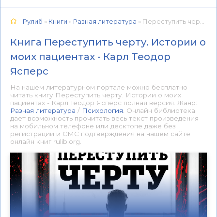
Рулиб
»
Книги
»
Разная литература
» Переступить черту. Истории о моих пациентах - Карл Теодор Ясперс 📕 - Книга онлайн бесплатно
Книга Переступить черту. Истории о
моих пациентах - Карл Теодор
Ясперс
На нашем литературном портале можно бесплатно
читать книгу Переступить черту. Истории о моих
пациентах - Карл Теодор Ясперс полная версия. Жанр:
Разная литература
/
Психология
. Онлайн библиотека
дает возможность прочитать весь текст произведения
на мобильном телефоне или десктопе даже без
регистрации и СМС подтверждения на нашем сайте
онлайн книг rulib.org.