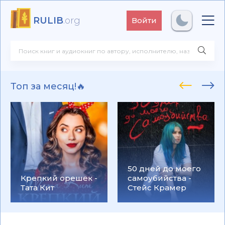
RULIB
.org
Войти
Топ за месяц!🔥
50 дней до моего
Крепкий орешек -
самоубийства -
Тата Кит
Стейс Крамер