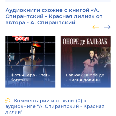
Аудиокниги схожие с книгой «А.
Спирантский - Красная лилия» от
автора -
А. Спирантский
:
Фотич Гера - Стать
Бальзак Оноре де
богатым
- Лилия долины
Комментарии и отзывы (0) к
аудиокниге "А. Спирантский - Красная
лилия"