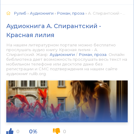
Рулиб
»
Аудиокниги
»
Роман, проза
» А. Спирантский - Красная лилия 📕 - Книга онлайн бесплатно
Аудиокнига А. Спирантский -
Красная лилия
На нашем литературном портале можно бесплатно
прослушать аудио книгу Красная лилия - А.
Спирантский. Жанр:
Аудиокниги
/
Роман, проза
. Онлайн
библиотека дает возможность прослушать весь текст на
мобильном телефоне или десктопе даже без
регистрации и СМС подтверждения на нашем сайте
аудиокниг rulib.org.
0%
0
0