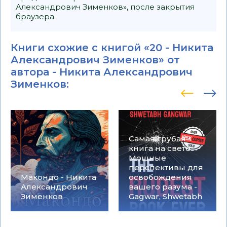
Александрович Зименков», после закрытия
браузера.
Книги схожие с книгой «20 - Никита
Александрович Зименков» от
автора -
Никита Александрович
Зименков
:
Самая грубая
книга на свете.
Мощные
перспективы для
Макондо - Никита
освобождения
Александрович
вашего разума -
Зименков
Gagwar, Shwetabh