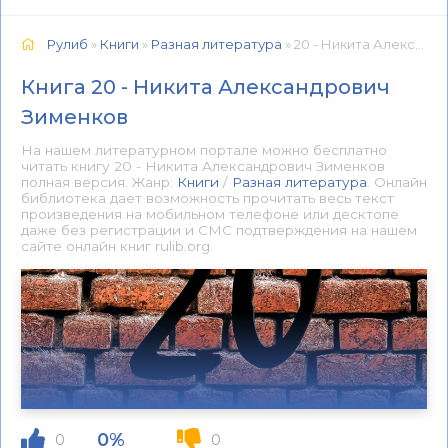
Рулиб
»
Книги
»
Разная литература
» 20 - Никита Александрович Зименков 📕 - Книга онлайн бесплатно
Книга 20 - Никита Александрович
Зименков
На нашем литературном портале можно бесплатно
читать книгу 20 - Никита Александрович Зименков
полная версия. Жанр:
Книги
/
Разная литература
. Онлайн
библиотека дает возможность прочитать весь текст
произведения на мобильном телефоне или десктопе
даже без регистрации и СМС подтверждения на нашем
сайте онлайн книг rulib.org.
0%
0
0