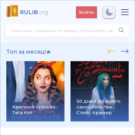
RULIB
.org
Войти
Топ за месяц!🔥
50 дней до моего
Крепкий орешек -
самоубийства -
Тата Кит
Стейс Крамер