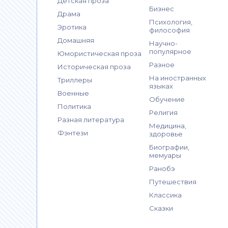
Детская проза
Бизнес
Драма
Психология,
Эротика
философия
Домашняя
Научно-
популярное
Юмористическая проза
Разное
Историческая проза
На иностранных
Триллеры
языках
Военные
Обучение
Политика
Религия
Разная литература
Медицина,
Фэнтези
здоровье
Биографии,
мемуары
Ранобэ
Путешествия
Классика
Сказки