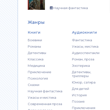
Научная фантастика
Жанры
Книги
Аудиокниги
Боевики
Фантастика
Романы
Ужасы, мистика
Детективы
Аудиоспектакли
Классика
Роман, проза
Медицина
Эзотерика
Приключение
Детективы,
триллеры
Психология
Юмор, сатира
Сказки
Для детей
Научная фантастика
История
Ужасы и мистика
Поэзия
Современная проза
Приключения