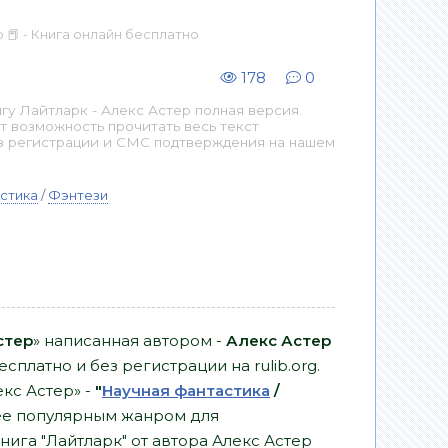
 📕 - Книга онлайн бесплатно
178
0
у Лайтларк - Алекс Астер полная версия.
т возможность прочитать весь текст
з регистрации и СМС подтверждения на нашем
стика
/
Фэнтези
стер
» написанная автором -
Алекс Астер
сплатно и без регистрации на rulib.org.
екс Астер» -
"
Научная фантастика
/
ее популярным жанром для
нига "Лайтларк" от автора Алекс Астер