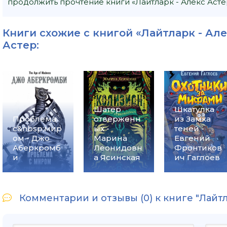
продолжить прочтение книги «Лайтларк - Алекс Астер
Книги схожие с книгой «Лайтларк - Але
Астер
:
Шатер
Шкатулка
Проблема
отверженн
из Замка
с&nbsp;мир
ых -
теней -
ом - Джо
Марина
Евгений
Аберкромб
Леонидовн
Фронтиков
и
а Ясинская
ич Гаглоев
Комментарии и отзывы (0) к книге "Лайтл