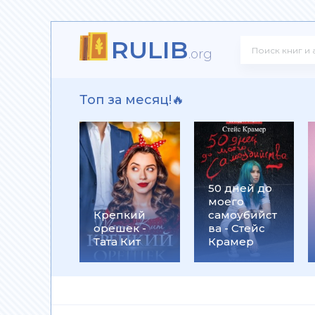
RULIB
! - Ольга Громыко
.org
Топ за месяц!🔥
рсон Петерсен
50 дней до
моего
 Макс Глебов
Крепкий
самоубийст
орешек -
ва - Стейс
Тата Кит
Крамер
гей Лукьяненко