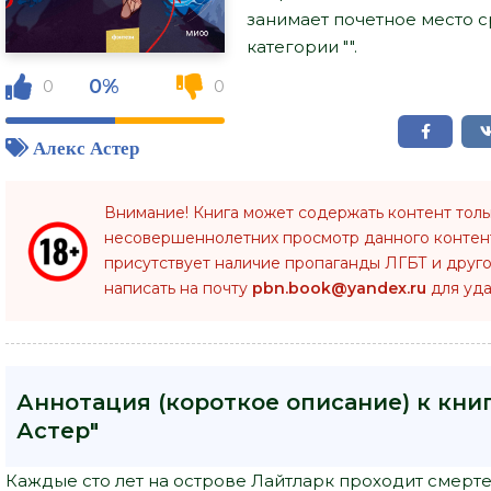
занимает почетное место 
категории "".
0%
0
0
Алекс Астер
Внимание! Книга может содержать контент тол
несовершеннолетних просмотр данного конте
присутствует наличие пропаганды ЛГБТ и друго
написать на почту
pbn.book@yandex.ru
для уда
Аннотация (короткое описание) к книг
Астер"
Каждые сто лет на острове Лайтларк проходит смертел