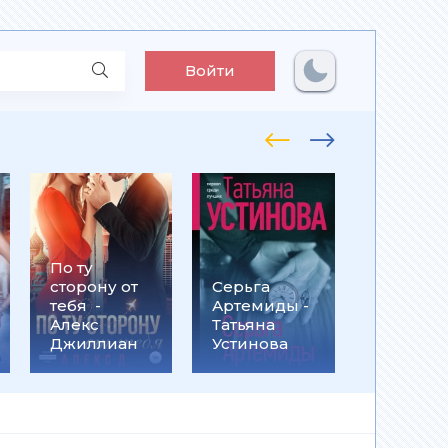
Войти
По ту
Встрети
сторону от
Серьга
на
тебя -
Артемиды -
Кассанд
Алекс
Татьяна
- Ольга
Джиллиан
Устинова
Громыко