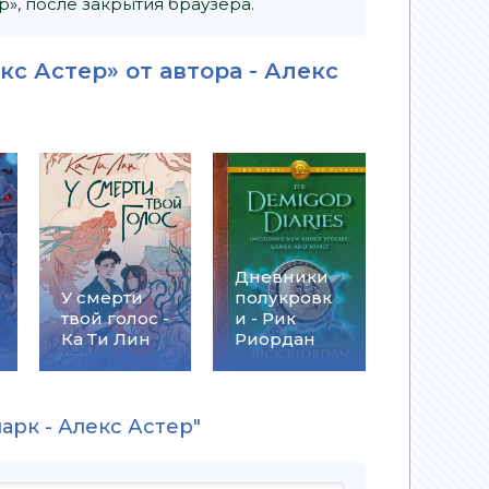
», после закрытия браузера.
кс Астер» от автора -
Алекс
Дневники
У смерти
полукровк
твой голос -
и - Рик
Ка Ти Лин
Риордан
арк - Алекс Астер"