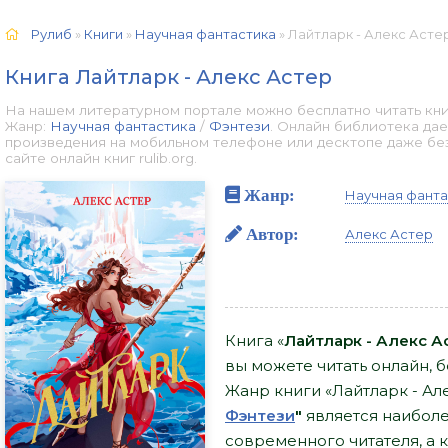
Рулиб
»
Книги
»
Научная фантастика
» Лайтларк - Алекс Астер
Книга Лайтларк - Алекс Астер
На нашем литературном портале можно бесплатно читать книг
Жанр:
Научная фантастика
/
Фэнтези
. Онлайн библиотека дае
произведения на мобильном телефоне или десктопе даже бе
сайте онлайн книг rulib.org.
Жанр:
Научная фанта
Автор:
Алекс Астер
Книга «
Лайтларк - Алекс А
вы можете читать онлайн, бе
Жанр книги «Лайтларк - Ал
Фэнтези
"
является наибол
современного читателя, а к