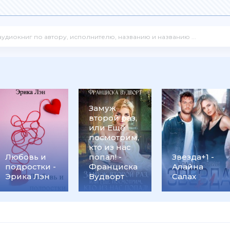
Замуж
второй раз,
или Ещё
посмотрим,
кто из нас
Любовь и
попал! -
Звезда+1 -
подростки -
Франциска
Алайна
Эрика Лэн
Вудворт
Салах