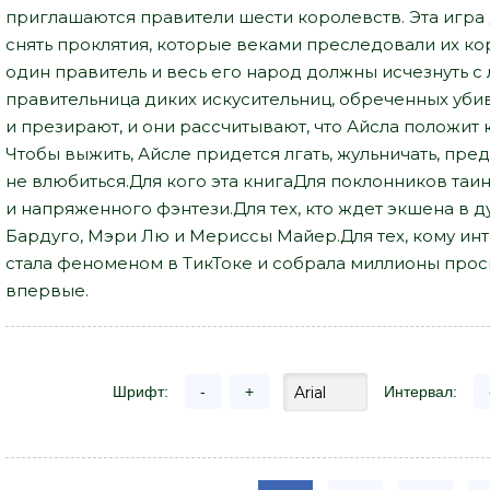
приглашаются правители шести королевств. Эта игра
снять проклятия, которые веками преследовали их ко
один правитель и весь его народ должны исчезнуть с
правительница диких искусительниц, обреченных убива
и презирают, и они рассчитывают, что Айсла положит 
Чтобы выжить, Айсле придется лгать, жульничать, пред
не влюбиться.Для кого эта книгаДля поклонников таи
и напряженного фэнтези.Для тех, кто ждет экшена в д
Бардуго, Мэри Лю и Мериссы Майер.Для тех, кому инт
стала феноменом в ТикТоке и собрала миллионы прос
впервые.
Шрифт:
-
+
Интервал: