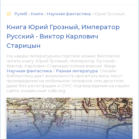
Рулиб
»
Книги
»
Научная фантастика
» Юрий Грозный, Император Русский - Виктор Карлович Старицын 📕 - Книга онлайн бесплатно
Книга Юрий Грозный, Император
Русский - Виктор Карлович
Старицын
На нашем литературном портале можно бесплатно
читать книгу Юрий Грозный, Император Русский -
Виктор Карлович Старицын полная версия. Жанр:
Научная фантастика
/
Разная литература
. Онлайн
библиотека дает возможность прочитать весь текст
произведения на мобильном телефоне или десктопе
даже без регистрации и СМС подтверждения на нашем
сайте онлайн книг rulib.org.