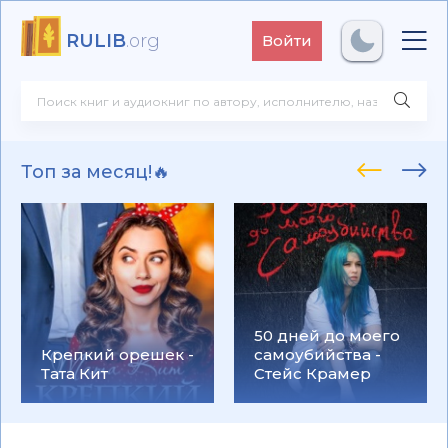
RULIB
.org
Войти
Топ за месяц!🔥
50 дней до моего
Крепкий орешек -
самоубийства -
Тата Кит
Стейс Крамер