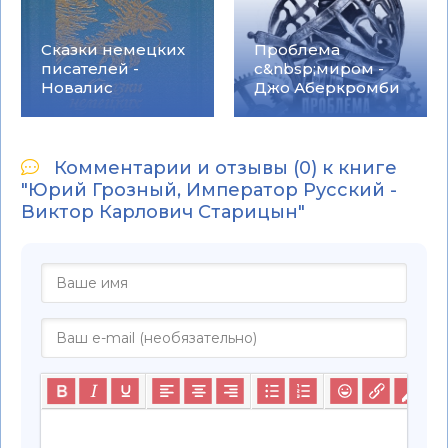
Сказки немецких
Проблема
писателей -
с&nbsp;миром -
Новалис
Джо Аберкромби
Комментарии и отзывы (0) к книге
"Юрий Грозный, Император Русский -
Виктор Карлович Старицын"