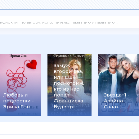
Замуж
второй раз,
или Ещё
посмотрим,
кто из нас
Любовь и
попал! -
Звезда+1 -
подростки -
Франциска
Алайна
Эрика Лэн
Вудворт
Салах