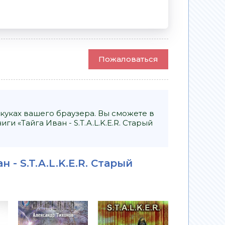
Пожаловаться
куках вашего браузера. Вы сможете в
 «Тайга Иван - S.T.A.L.K.E.R. Старый
 - S.T.A.L.K.E.R. Старый