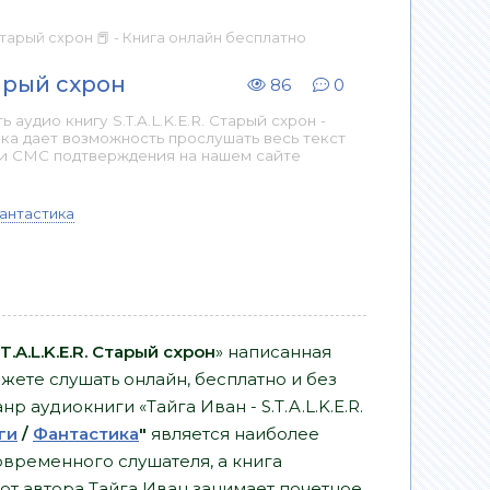
. Старый схрон 📕 - Книга онлайн бесплатно
тарый схрон
86
0
удио книгу S.T.A.L.K.E.R. Старый схрон -
ка дает возможность прослушать весь текст
 и СМС подтверждения на нашем сайте
антастика
.T.A.L.K.E.R. Старый схрон
» написанная
жете слушать онлайн, бесплатно и без
нр аудиокниги «Тайга Иван - S.T.A.L.K.E.R.
ги
/
Фантастика
"
является наиболее
временного слушателя, а книга
н" от автора Тайга Иван занимает почетное