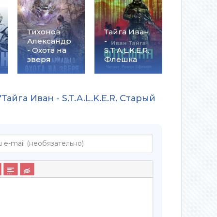
Тихонов
Тайга Иван
Александр
-
- Охота на
S.T.A.L.K.E.R.
зверя
Флешка
айга Иван - S.T.A.L.K.E.R. Старый