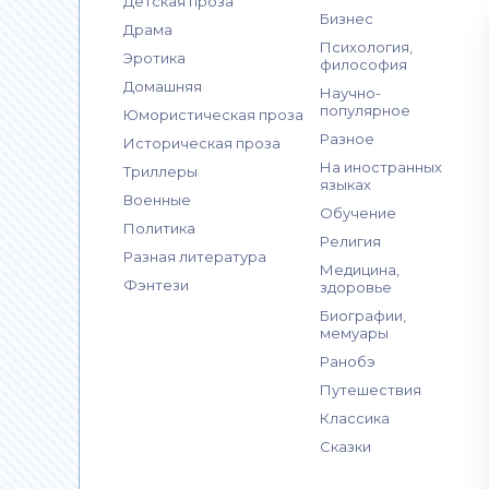
Детская проза
Бизнес
Драма
Психология,
Эротика
философия
Домашняя
Научно-
популярное
Юмористическая проза
Разное
Историческая проза
На иностранных
Триллеры
языках
Военные
Обучение
Политика
Религия
Разная литература
Медицина,
Фэнтези
здоровье
Биографии,
мемуары
Ранобэ
Путешествия
Классика
Сказки