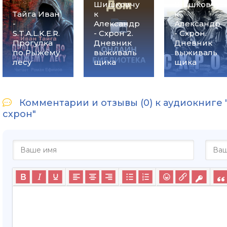
Шишковчу
Шишковчу
Тайга Иван
к
к
-
Александр
Александр
S.T.A.L.K.E.R.
- Схрон 2.
- Схрон.
Прогулка
Дневник
Дневник
по Рыжему
выживаль
выживаль
лесу
щика
щика
Комментарии и отзывы (0) к аудиокниге "Т
схрон"