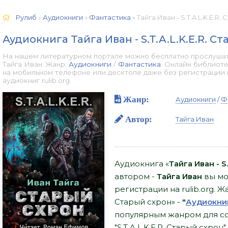
Рулиб
»
Аудиокниги
»
Фантастика
» Тайга Иван - S.T.A.L.K.E.R
Аудиокнига Тайга Иван - S.T.A.L.K.E.R. С
На нашем литературном портале можно бесплатно прослушать а
Тайга Иван. Жанр:
Аудиокниги
/
Фантастика
. Онлайн библиоте
на мобильном телефоне или десктопе даже без регистрации
аудиокниг rulib.org.
Жанр:
Аудиокниги
/
Ф
Автор:
Тайга Иван
Аудиокнига «
Тайга Иван - S
автором -
Тайга Иван
вы мо
регистрации на rulib.org. Жа
Старый схрон» -
"
Аудиокни
популярным жанром для со
"S.T.A.L.K.E.R. Старый схро