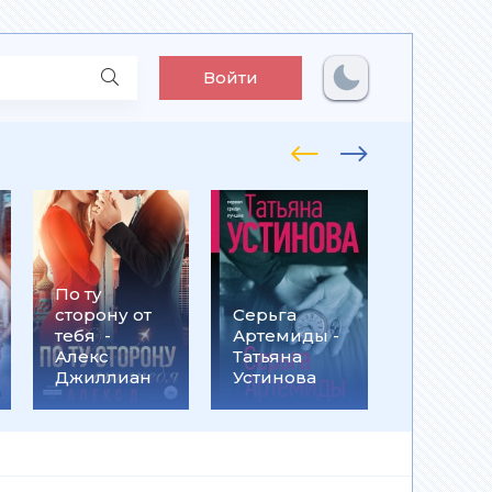
Войти
По ту
Встрети
сторону от
Серьга
на
тебя -
Артемиды -
Кассанд
Алекс
Татьяна
- Ольга
Джиллиан
Устинова
Громыко