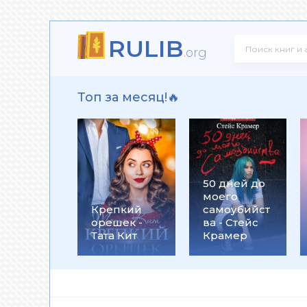
RULIB
здная Тень
.org
Топ за месяц!🔥
нкуренты
50 дней до
моего
зрушитель божественных замыслов
Крепкий
самоубийст
орешек -
ва - Стейс
Тата Кит
Крамер
 Черные бушлаты. Диверсант из будущего