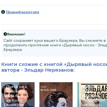
Правообладателям
Внимание!
Сайт сохраняет куки вашего браузера. Вы сможете в
продолжить прочтение книги «Дырявый носок - Эльд
браузера.
Книги схожие с книгой «Дырявый носок
автора -
Эльдар Нерязанов
:
Грустное
лицо
Пьеса на 4
комедии,
человека.
или
Чуть было
Наконец
не было.
подведенн
Комедия -
ые итоги -