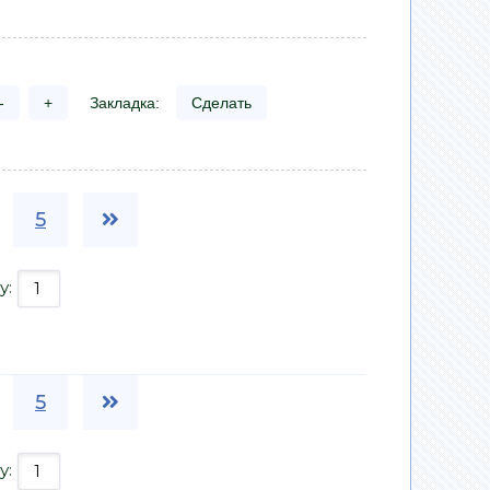
-
+
Закладка:
Сделать
5
у:
5
у: