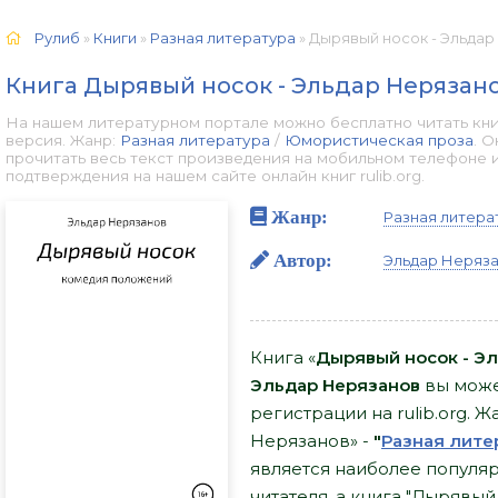
Рулиб
»
Книги
»
Разная литература
» Дырявый носок - Эльдар
Книга Дырявый носок - Эльдар Нерязан
На нашем литературном портале можно бесплатно читать кни
версия. Жанр:
Разная литература
/
Юмористическая проза
. 
прочитать весь текст произведения на мобильном телефоне 
подтверждения на нашем сайте онлайн книг rulib.org.
Жанр:
Разная литера
Автор:
Эльдар Неряз
Книга «
Дырявый носок - Э
Эльдар Нерязанов
вы может
регистрации на rulib.org. 
Нерязанов» -
"
Разная лите
является наиболее попул
читателя, а книга "Дырявы