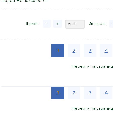
людей. Не пожалеете.
Шрифт:
-
+
Интервал:
1
2
3
4
Перейти на страниц
1
2
3
4
Перейти на страниц