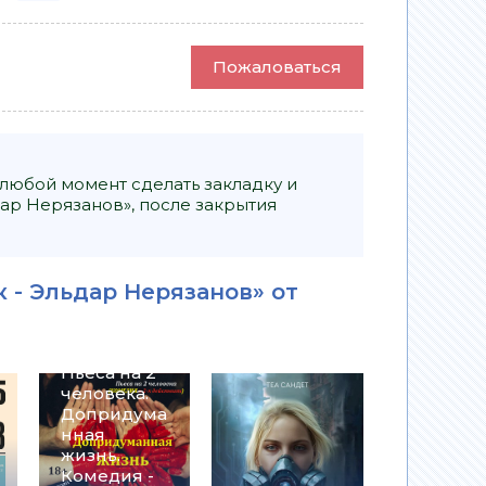
Пожаловаться
 любой момент сделать закладку и
ар Нерязанов», после закрытия
 - Эльдар Нерязанов» от
Пьеса на 2
человека.
Допридума
нная
жизнь.
Комедия -