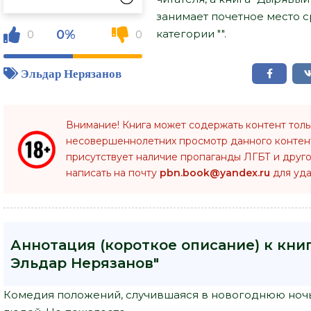
занимает почетное место 
0%
категории "".
0
0
Эльдар Нерязанов
Внимание! Книга может содержать контент тол
несовершеннолетних просмотр данного конте
присутствует наличие пропаганды ЛГБТ и друго
написать на почту
pbn.book@yandex.ru
для уда
Аннотация (короткое описание) к кни
Эльдар Нерязанов"
Комедия положений, случившаяся в новогоднюю ночь.