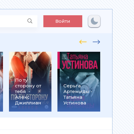
Войти
По ту
Встрети
сторону от
Серьга
на
тебя -
Артемиды -
Кассанд
Алекс
Татьяна
- Ольга
Джиллиан
Устинова
Громыко