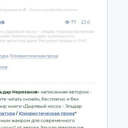
 Нерязанов 📕 - Книга онлайн бесплатно
ов
77
0
гу Дырявый носок - Эльдар Нерязанов полная
Онлайн библиотека дает возможность
или десктопе даже без регистрации и СМС
тура
/
Юмористическая проза
анов
льдар Нерязанов
» написанная автором -
е читать онлайн, бесплатно и без
Жанр книги «Дырявый носок - Эльдар
ратура
/
Юмористическая проза
"
ярным жанром для современного
й носок" от автора Эльдар Нерязанов