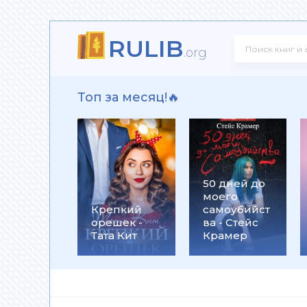
RULIB
 - Юрий Александрович Широков
.org
Топ за месяц!🔥
Юрий Винокуров
50 дней до
моего
Дарья Ефрюшкина
Крепкий
самоубийст
орешек -
ва - Стейс
Тата Кит
Крамер
ладимирович Поповский