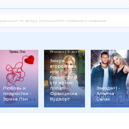
Замуж
второй раз,
или Ещё
посмотрим,
кто из нас
Любовь и
попал! -
Звезда+1 -
подростки -
Франциска
Алайна
Эрика Лэн
Вудворт
Салах