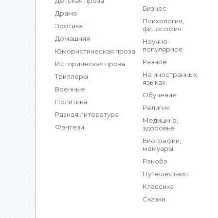
Детская проза
Бизнес
Драма
Психология,
Эротика
философия
Домашняя
Научно-
популярное
Юмористическая проза
Разное
Историческая проза
На иностранных
Триллеры
языках
Военные
Обучение
Политика
Религия
Разная литература
Медицина,
Фэнтези
здоровье
Биографии,
мемуары
Ранобэ
Путешествия
Классика
Сказки