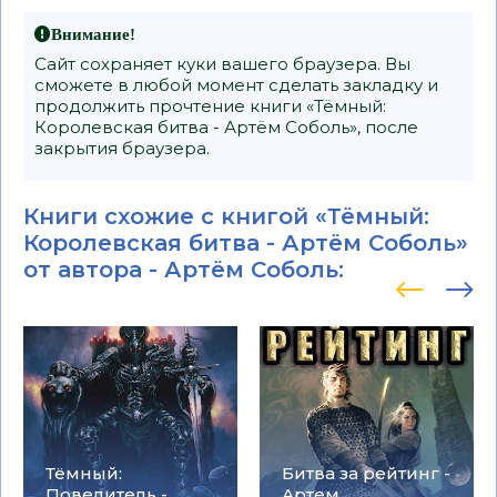
Внимание!
Сайт сохраняет куки вашего браузера. Вы
сможете в любой момент сделать закладку и
продолжить прочтение книги «Тёмный:
Королевская битва - Артём Соболь», после
закрытия браузера.
Книги схожие с книгой «Тёмный:
Королевская битва - Артём Соболь»
от автора -
Артём Соболь
:
Тёмный:
Битва за рейтинг -
Повелитель -
Артем