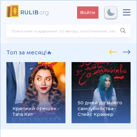
RULIB
.org
Войти
Топ за месяц!🔥
50 дней до моего
Крепкий орешек -
самоубийства -
Тата Кит
Стейс Крамер