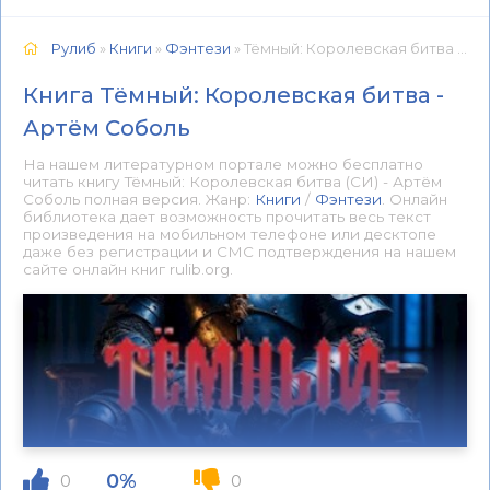
Рулиб
»
Книги
»
Фэнтези
» Тёмный: Королевская битва - Артём Соболь 📕 - Книга онлайн бесплатно
Книга Тёмный: Королевская битва -
Артём Соболь
На нашем литературном портале можно бесплатно
читать книгу Тёмный: Королевская битва (СИ) - Артём
Соболь полная версия. Жанр:
Книги
/
Фэнтези
. Онлайн
библиотека дает возможность прочитать весь текст
произведения на мобильном телефоне или десктопе
даже без регистрации и СМС подтверждения на нашем
сайте онлайн книг rulib.org.
0%
0
0