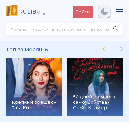
RULIB
.org
Войти
Топ за месяц!🔥
50 дней до моего
Крепкий орешек -
самоубийства -
Тата Кит
Стейс Крамер