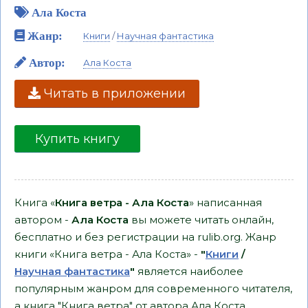
Ала Коста
Жанр:
Книги
/
Научная фантастика
Автор:
Ала Коста
Читать в приложении
Купить книгу
Книга «
Книга ветра - Ала Коста
» написанная
автором -
Ала Коста
вы можете читать онлайн,
бесплатно и без регистрации на rulib.org. Жанр
книги «Книга ветра - Ала Коста» -
"
Книги
/
Научная фантастика
"
является наиболее
популярным жанром для современного читателя,
а книга "Книга ветра" от автора Ала Коста