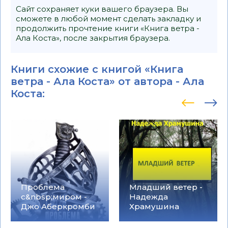
Сайт сохраняет куки вашего браузера. Вы
сможете в любой момент сделать закладку и
продолжить прочтение книги «Книга ветра -
Ала Коста», после закрытия браузера.
Книги схожие с книгой «Книга
ветра - Ала Коста» от автора -
Ала
Коста
:
Проблема
Младший ветер -
с&nbsp;миром -
Надежда
Джо Аберкромби
Храмушина