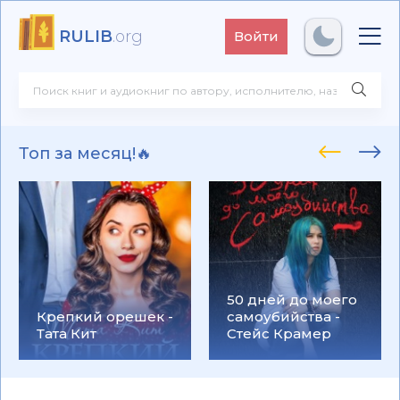
RULIB
.org
Войти
Топ за месяц!🔥
50 дней до моего
Крепкий орешек -
самоубийства -
Тата Кит
Стейс Крамер