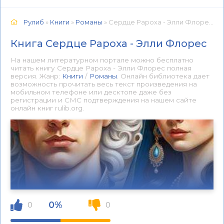
Рулиб
»
Книги
»
Романы
» Сердце Рароха - Элли Флорес 📕 - Книга онлайн бесплатно
Книга Сердце Рароха - Элли Флорес
На нашем литературном портале можно бесплатно
читать книгу Сердце Рароха - Элли Флорес полная
версия. Жанр:
Книги
/
Романы
. Онлайн библиотека дает
возможность прочитать весь текст произведения на
мобильном телефоне или десктопе даже без
регистрации и СМС подтверждения на нашем сайте
онлайн книг rulib.org.
0%
0
0