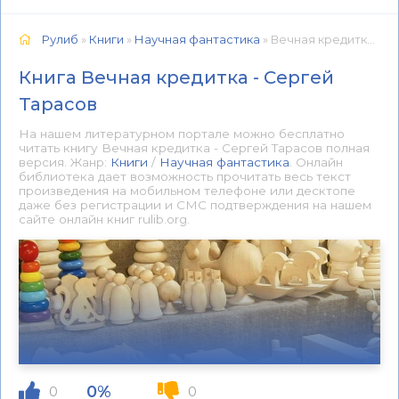
Рулиб
»
Книги
»
Научная фантастика
» Вечная кредитка - Сергей Тарасов 📕 - Книга онлайн бесплатно
Книга Вечная кредитка - Сергей
Тарасов
На нашем литературном портале можно бесплатно
читать книгу Вечная кредитка - Сергей Тарасов полная
версия. Жанр:
Книги
/
Научная фантастика
. Онлайн
библиотека дает возможность прочитать весь текст
произведения на мобильном телефоне или десктопе
даже без регистрации и СМС подтверждения на нашем
сайте онлайн книг rulib.org.
0%
0
0