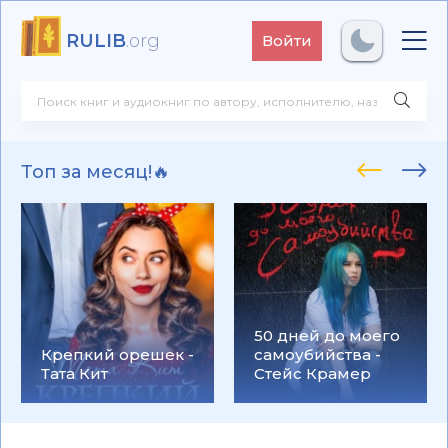
RULIB
.org
Войти
Топ за месяц!🔥
50 дней до моего
Крепкий орешек -
самоубийства -
Тата Кит
Стейс Крамер