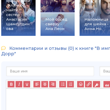
хранителей
, или Как
найти
сестер -
Анастасия
Мой сосед
Наложница
Шамсутдин
сверху -
для шейха -
ова
Ана Леон
Анна Но
Комментарии и отзывы (0) к книге "В им
Дорр"