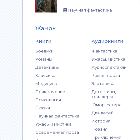
Научная фантастика
Жанры
Книги
Аудиокниги
Боевики
Фантастика
Романы
Ужасы, мистика
Детективы
Аудиоспектакли
Классика
Роман, проза
Медицина
Эзотерика
Приключение
Детективы,
триллеры
Психология
Юмор, сатира
Сказки
Для детей
Научная фантастика
История
Ужасы и мистика
Поэзия
Современная проза
Приключения