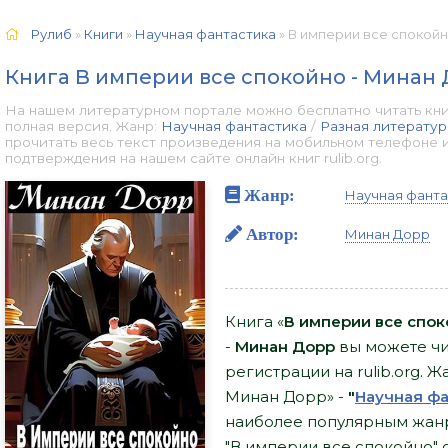
Рулиб
»
Книги
»
Научная фантастика
» В империи все спокойн
Книга В империи все спокойно - Минан
На нашем литературном портале можно бесплатно читать кни
полная версия. Жанр:
Научная фантастика
/
Разная литератур
прочитать весь текст произведения на мобильном телефоне 
подтверждения на нашем сайте онлайн книг rulib.org.
Жанр:
Научная фанта
Автор:
Минан Дорр
Книга «
В империи все спок
-
Минан Дорр
вы можете чит
регистрации на rulib.org. 
Минан Дорр» -
"
Научная ф
наиболее популярным жанр
"В империи все спокойно" 