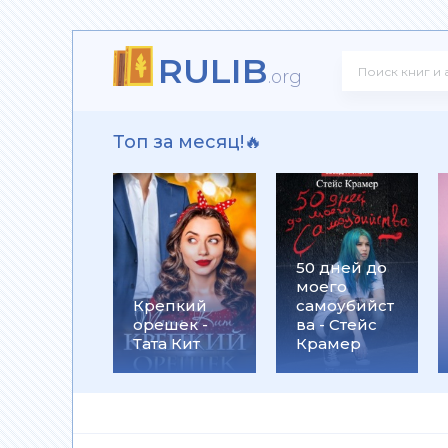
RULIB
! - Ольга Громыко
.org
Топ за месяц!🔥
рсон Петерсен
50 дней до
моего
 Макс Глебов
Крепкий
самоубийст
орешек -
ва - Стейс
Тата Кит
Крамер
гей Лукьяненко