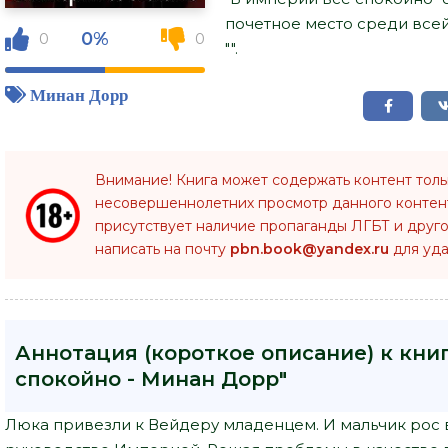
почетное место среди все
0%
0
0
"".
Минан Дорр
Внимание! Книга может содержать контент тол
несовершеннолетних просмотр данного конте
присутствует наличие пропаганды ЛГБТ и друго
написать на почту
pbn.book@yandex.ru
для уда
Аннотация (короткое описание) к кни
спокойно - Минан Дорр"
Люка привезли к Вейдеру младенцем. И мальчик рос в