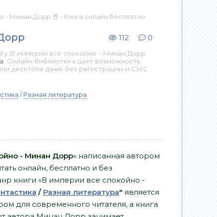
о - Минан Дорр 📕 - Книга онлайн бесплатно
 Дорр
112
0
гу В империи все спокойно - Минан Дорр
а
. Онлайн библиотека дает возможность
или десктопе даже без регистрации и СМС
стика
/
Разная литература
ойно - Минан Дорр
» написанная автором
ать онлайн, бесплатно и без
Жанр книги «В империи все спокойно -
антастика
/
Разная литература
"
является
ом для современного читателя, а книга
от автора Минан Дорр занимает