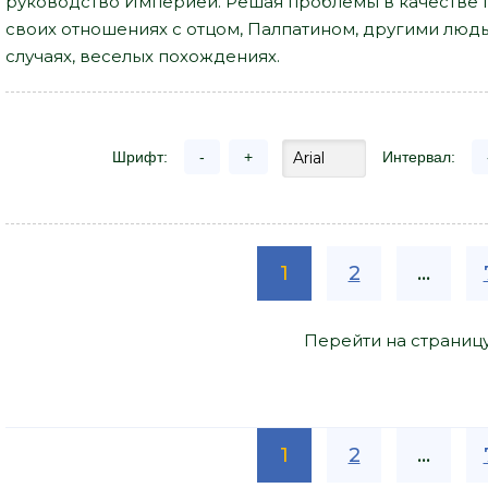
руководство Империей. Решая проблемы в качестве 
своих отношениях с отцом, Палпатином, другими людь
случаях, веселых похождениях.
Шрифт:
-
+
Интервал:
1
2
...
Перейти на страниц
1
2
...