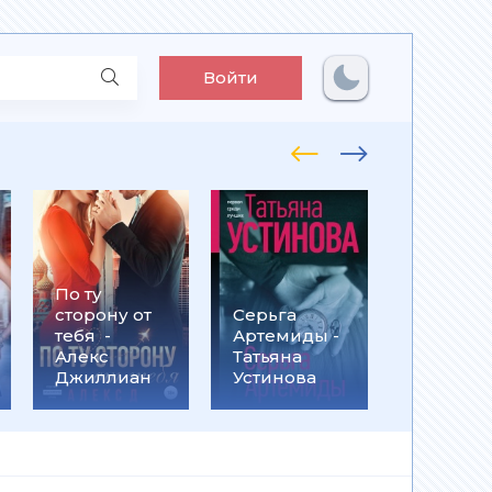
Войти
По ту
Встрети
сторону от
Серьга
на
тебя -
Артемиды -
Кассанд
Алекс
Татьяна
- Ольга
Джиллиан
Устинова
Громыко