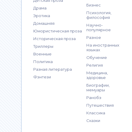
Детская проза
Бизнес
Драма
Психология,
Эротика
философия
Домашняя
Научно-
популярное
Юмористическая проза
Разное
Историческая проза
На иностранных
Триллеры
языках
Военные
Обучение
Политика
Религия
Разная литература
Медицина,
Фэнтези
здоровье
Биографии,
мемуары
Ранобэ
Путешествия
Классика
Сказки