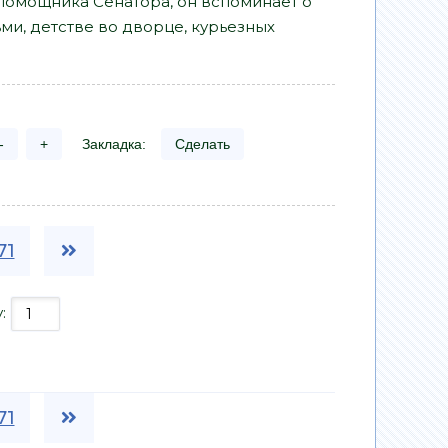
помощника Сенатора, он вспоминает о
ми, детстве во дворце, курьезных
-
+
Закладка:
Сделать
71
у:
71