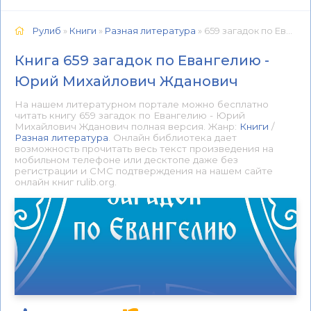
Рулиб
»
Книги
»
Разная литература
» 659 загадок по Евангелию - Юрий Михайлович Жданович 📕 - Книга онлайн бесплатно
Книга 659 загадок по Евангелию -
Юрий Михайлович Жданович
На нашем литературном портале можно бесплатно
читать книгу 659 загадок по Евангелию - Юрий
Михайлович Жданович полная версия. Жанр:
Книги
/
Разная литература
. Онлайн библиотека дает
возможность прочитать весь текст произведения на
мобильном телефоне или десктопе даже без
регистрации и СМС подтверждения на нашем сайте
онлайн книг rulib.org.