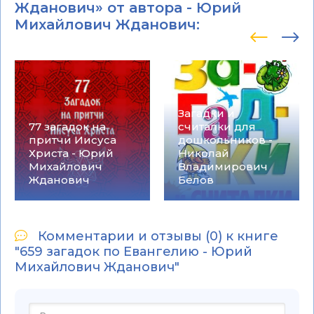
Жданович» от автора -
Юрий
Михайлович Жданович
:
Загадки и
77 загадок на
считалки для
притчи Иисуса
дошкольников -
Христа - Юрий
Николай
Михайлович
Владимирович
Жданович
Белов
Комментарии и отзывы (0) к книге
"659 загадок по Евангелию - Юрий
Михайлович Жданович"