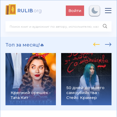
RULIB
.org
Войти
Топ за месяц!🔥
50 дней до моего
Крепкий орешек -
самоубийства -
Тата Кит
Стейс Крамер