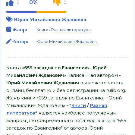
0%
0
0
Юрий Михайлович Жданович
Жанр:
Книги
/
Разная литература
Автор:
Юрий Михайлович Жданович
Книга «
659 загадок по Евангелию - Юрий
Михайлович Жданович
» написанная автором -
Юрий Михайлович Жданович
вы можете читать
онлайн, бесплатно и без регистрации на rulib.org.
Жанр книги «659 загадок по Евангелию - Юрий
Михайлович Жданович» -
"
Книги
/
Разная
литература
"
является наиболее популярным
жанром для современного читателя, а книга "659
загадок по Евангелию" от автора Юрий