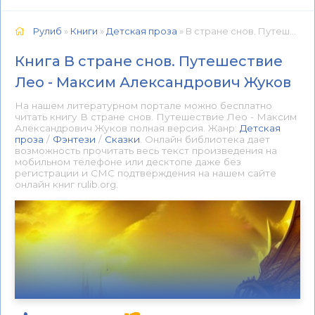
Рулиб
»
Книги
»
Детская проза
» В стране снов. Путешествие Лео - Максим Александрович Жуков 📕 - Книга онлайн бесплатно
Книга В стране снов. Путешествие
Лео - Максим Александрович Жуков
На нашем литературном портале можно бесплатно
читать книгу В стране снов. Путешествие Лео - Максим
Александрович Жуков полная версия. Жанр:
Детская
проза
/
Фэнтези
/
Сказки
. Онлайн библиотека дает
возможность прочитать весь текст произведения на
мобильном телефоне или десктопе даже без
регистрации и СМС подтверждения на нашем сайте
онлайн книг rulib.org.