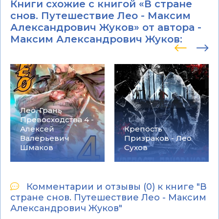
Книги схожие с книгой «В стране
снов. Путешествие Лео - Максим
Александрович Жуков» от автора -
Максим Александрович Жуков
:
Лео. Грань
Превосходства 4 -
Алексей
Крепость
Валерьевич
Призраков - Лео
Шмаков
Сухов
Комментарии и отзывы (0) к книге "В
стране снов. Путешествие Лео - Максим
Александрович Жуков"