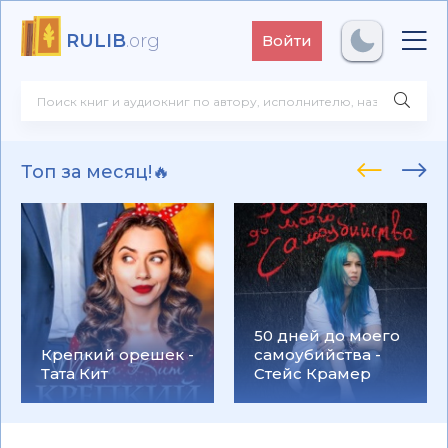
RULIB
.org
Войти
Топ за месяц!🔥
50 дней до моего
Крепкий орешек -
самоубийства -
Тата Кит
Стейс Крамер