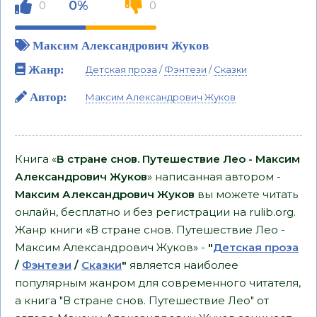
0%
0
0
Максим Александрович Жуков
Жанр:
Детская проза
/
Фэнтези
/
Сказки
Автор:
Максим Александрович Жуков
Книга «
В стране снов. Путешествие Лео - Максим
Александрович Жуков
» написанная автором -
Максим Александрович Жуков
вы можете читать
онлайн, бесплатно и без регистрации на rulib.org.
Жанр книги «В стране снов. Путешествие Лео -
Максим Александрович Жуков» -
"
Детская проза
/
Фэнтези
/
Сказки
"
является наиболее
популярным жанром для современного читателя,
а книга "В стране снов. Путешествие Лео" от