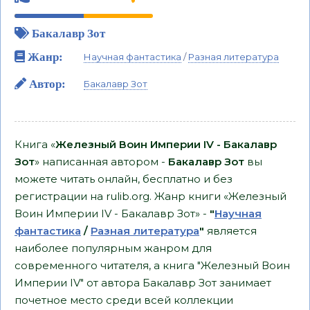
Бакалавр Зот
Жанр:
Научная фантастика
/
Разная литература
Автор:
Бакалавр Зот
Книга «
Железный Воин Империи IV - Бакалавр
Зот
» написанная автором -
Бакалавр Зот
вы
можете читать онлайн, бесплатно и без
регистрации на rulib.org. Жанр книги «Железный
Воин Империи IV - Бакалавр Зот» -
"
Научная
фантастика
/
Разная литература
"
является
наиболее популярным жанром для
современного читателя, а книга "Железный Воин
Империи IV" от автора Бакалавр Зот занимает
почетное место среди всей коллекции