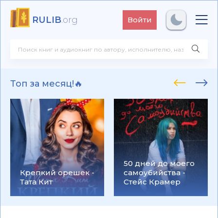
RULIB
.org
Войти
Топ за месяц!🔥
50 дней до моего
Крепкий орешек -
самоубийства -
Тата Кит
Стейс Крамер