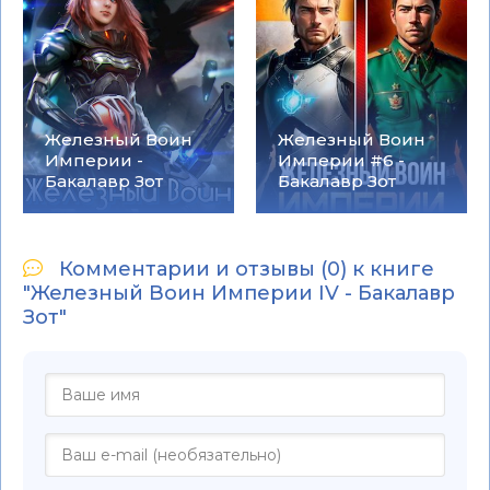
Железный Воин
Железный Воин
Империи -
Империи #6 -
Бакалавр Зот
Бакалавр Зот
Комментарии и отзывы (0) к книге
"Железный Воин Империи IV - Бакалавр
Зот"