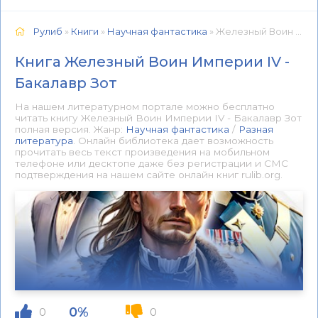
Рулиб
»
Книги
»
Научная фантастика
» Железный Воин Империи IV - Бакалавр Зот 📕 - Книга онлайн бесплатно
Книга Железный Воин Империи IV -
Бакалавр Зот
На нашем литературном портале можно бесплатно
читать книгу Железный Воин Империи IV - Бакалавр Зот
полная версия. Жанр:
Научная фантастика
/
Разная
литература
. Онлайн библиотека дает возможность
прочитать весь текст произведения на мобильном
телефоне или десктопе даже без регистрации и СМС
подтверждения на нашем сайте онлайн книг rulib.org.
0%
0
0