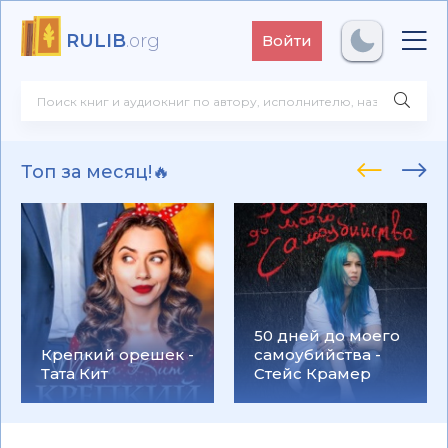
RULIB
.org
Войти
Топ за месяц!🔥
50 дней до моего
Крепкий орешек -
самоубийства -
Тата Кит
Стейс Крамер