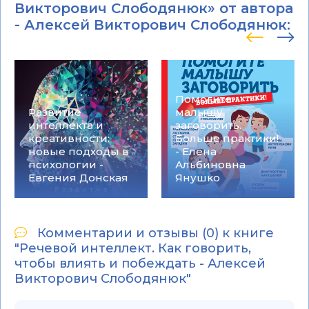
Викторович Слободянюк» от автора
-
Алексей Викторович Слободянюк
:
Помогите
Развитие
малышу
интеллекта и
заговорить.
креативности:
Больше практики!
новые подходы в
- Елена
психологии -
Альбиновна
Евгения Донская
Янушко
Комментарии и отзывы (0) к книге
"Речевой интеллект. Как говорить,
чтобы влиять и побеждать - Алексей
Викторович Слободянюк"