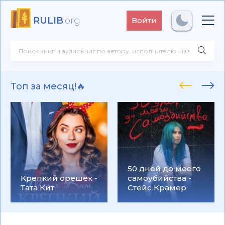
RULIB
.org
Войти
Топ за месяц!🔥
50 дней до моего
Крепкий орешек -
самоубийства -
Тата Кит
Стейс Крамер