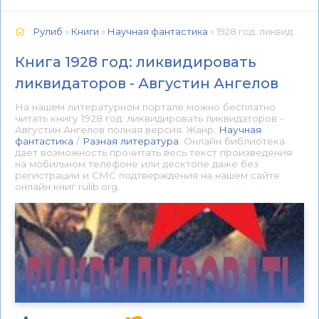
Рулиб
»
Книги
»
Научная фантастика
» 1928 год: ликвидировать ликвидаторов - Августин Ангелов 📕 - Книга онлайн бесплатно
Книга 1928 год: ликвидировать
ликвидаторов - Августин Ангелов
На нашем литературном портале можно бесплатно
читать книгу 1928 год: ликвидировать ликвидаторов -
Августин Ангелов полная версия. Жанр:
Научная
фантастика
/
Разная литература
. Онлайн библиотека
дает возможность прочитать весь текст произведения
на мобильном телефоне или десктопе даже без
регистрации и СМС подтверждения на нашем сайте
онлайн книг rulib.org.