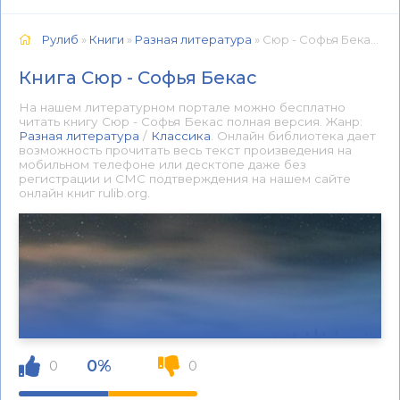
Рулиб
»
Книги
»
Разная литература
» Сюр - Софья Бекас 📕 - Книга онлайн бесплатно
Книга Сюр - Софья Бекас
На нашем литературном портале можно бесплатно
читать книгу Сюр - Софья Бекас полная версия. Жанр:
Разная литература
/
Классика
. Онлайн библиотека дает
возможность прочитать весь текст произведения на
мобильном телефоне или десктопе даже без
регистрации и СМС подтверждения на нашем сайте
онлайн книг rulib.org.
0%
0
0