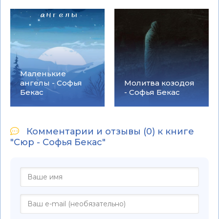
Маленькие
ангелы - Софья
Молитва козодоя
Бекас
- Софья Бекас
Комментарии и отзывы (0) к книге
"Сюр - Софья Бекас"