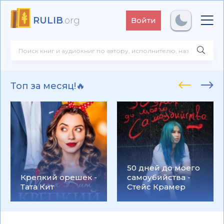
RULIB
.org
Войти
Топ за месяц!🔥
50 дней до моего
Крепкий орешек -
самоубийства -
Тата Кит
Стейс Крамер