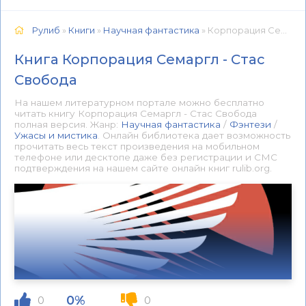
Рулиб
»
Книги
»
Научная фантастика
» Корпорация Семаргл - Стас Свобода 📕 - Книга онлайн бесплатно
Книга Корпорация Семаргл - Стас
Свобода
На нашем литературном портале можно бесплатно
читать книгу Корпорация Семаргл - Стас Свобода
полная версия. Жанр:
Научная фантастика
/
Фэнтези
/
Ужасы и мистика
. Онлайн библиотека дает возможность
прочитать весь текст произведения на мобильном
телефоне или десктопе даже без регистрации и СМС
подтверждения на нашем сайте онлайн книг rulib.org.
0%
0
0