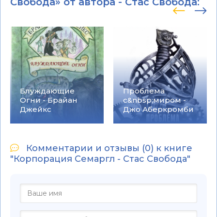
Свобода» от автора -
Стас Свобода
:
Блуждающие
Проблема
Огни - Брайан
с&nbsp;миром -
Джейкс
Джо Аберкромби
Комментарии и отзывы (0) к книге
"Корпорация Семаргл - Стас Свобода"