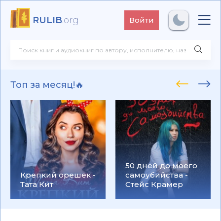
RULIB
.org
Войти
Топ за месяц!🔥
50 дней до моего
Крепкий орешек -
самоубийства -
Тата Кит
Стейс Крамер