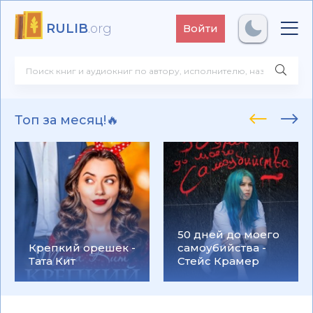
RULIB
.org
Войти
Топ за месяц!🔥
50 дней до моего
Крепкий орешек -
самоубийства -
Тата Кит
Стейс Крамер