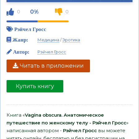
0%
0
0
Рэйчел Гросс
Жанр:
Медицина
/
Эротика
Автор:
Рэйчел Гросс
Читать в приложении
Купить книгу
Книга «
Vagina obscura. Анатомическое
путешествие по женскому телу - Рэйчел Гросс
»
написанная автором -
Рэйчел Гросс
вы можете
читать онлайн, бесплатно и без регистрации на