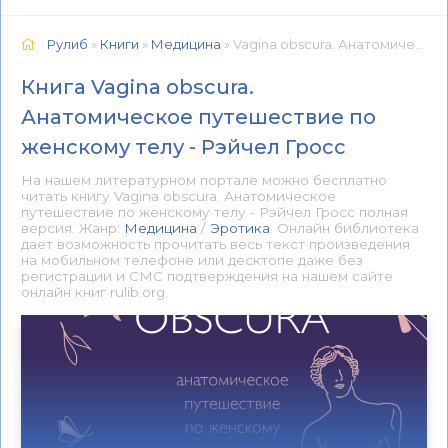
Рулиб
»
Книги
»
Медицина
» Vagina obscura. Анатомическое путешествие по женскому телу - Рэйчел Гросс 📕 - Книга онлайн бесплатно
Книга Vagina obscura.
Анатомическое путешествие по
женскому телу - Рэйчел Гросс
На нашем литературном портале можно бесплатно
читать книгу Vagina obscura. Анатомическое
путешествие по женскому телу - Рэйчел Гросс полная
версия. Жанр:
Медицина
/
Эротика
. Онлайн библиотека
дает возможность прочитать весь текст произведения
на мобильном телефоне или десктопе даже без
регистрации и СМС подтверждения на нашем сайте
онлайн книг rulib.org.