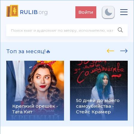
RULIB
.org
Войти
Топ за месяц!🔥
50 дней до моего
Крепкий орешек -
самоубийства -
Тата Кит
Стейс Крамер