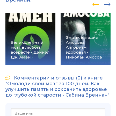
Энциклопедия
Великолепный
Амосова.
мозг в любом
Алгоритм
возрасте - Дэниэл
здоровья -
Дж. Амен
Николай Амосов
Комментарии и отзывы (0) к книге
"Омолоди свой мозг за 100 дней. Как
улучшить память и сохранить здоровье
до глубокой старости - Сабина Бреннан"