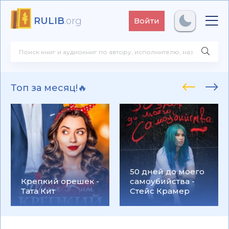
RULIB
.org
Войти
Топ за месяц!🔥
50 дней до моего
Крепкий орешек -
самоубийства -
Тата Кит
Стейс Крамер