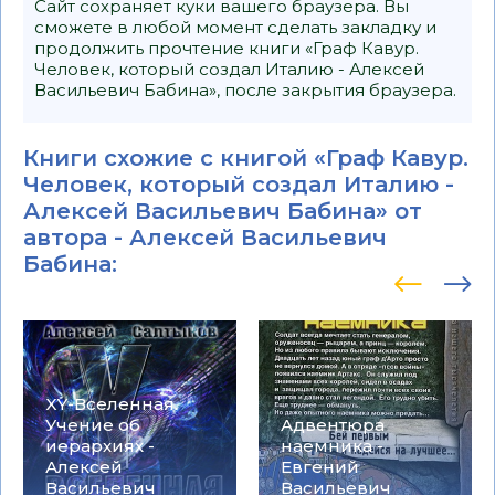
Сайт сохраняет куки вашего браузера. Вы
сможете в любой момент сделать закладку и
продолжить прочтение книги «Граф Кавур.
Человек, который создал Италию - Алексей
Васильевич Бабина», после закрытия браузера.
Книги схожие с книгой «Граф Кавур.
Человек, который создал Италию -
Алексей Васильевич Бабина» от
автора -
Алексей Васильевич
Бабина
:
XY-Вселенная.
Учение об
Адвентюра
иерархиях -
наемника -
Алексей
Евгений
Васильевич
Васильевич