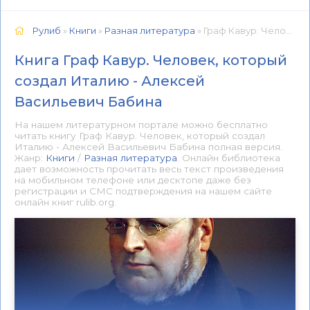
Рулиб
»
Книги
»
Разная литература
» Граф Кавур. Человек, который создал Италию - Алексей Васильевич Бабина 📕 - Книга онлайн бесплатно
Книга Граф Кавур. Человек, который
создал Италию - Алексей
Васильевич Бабина
На нашем литературном портале можно бесплатно
читать книгу Граф Кавур. Человек, который создал
Италию - Алексей Васильевич Бабина полная версия.
Жанр:
Книги
/
Разная литература
. Онлайн библиотека
дает возможность прочитать весь текст произведения
на мобильном телефоне или десктопе даже без
регистрации и СМС подтверждения на нашем сайте
онлайн книг rulib.org.