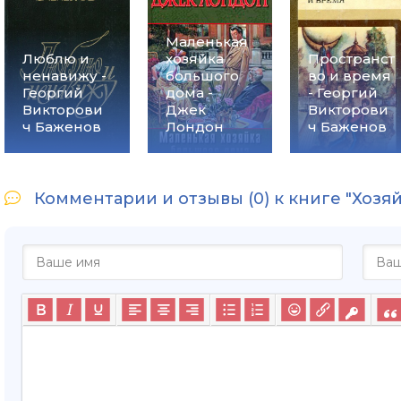
Маленькая
Люблю и
хозяйка
Пространст
ненавижу -
большого
во и время
Георгий
дома -
- Георгий
Викторови
Джек
Викторови
ч Баженов
Лондон
ч Баженов
Комментарии и отзывы (0) к книге "Хозя