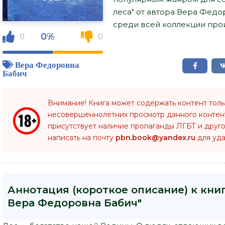
леса" от автора Вера Федо
среди всей коллекции прои
0%
0
0
Вера Федоровна
Бабич
Внимание! Книга может содержать контент тол
несовершеннолетних просмотр данного конте
присутствует наличие пропаганды ЛГБТ и друго
написать на почту
pbn.book@yandex.ru
для уда
Аннотация (короткое описание) к книг
Вера Федоровна Бабич"