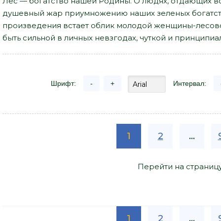
Лес — богатство нашей Родины. О людях, отдающих вс
душевный жар приумножению наших зеленых богатств,
произведения встает облик молодой женщины-лесово
быть сильной в личных невзгодах, чуткой и принципиа
Шрифт:
-
+
Интервал:
1
2
...
Перейти на страниц
1
2
...