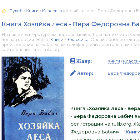
Рулиб
»
Книги
»
Классика
» Хозяйка леса - Вера Федоровна Ба
Книга Хозяйка леса - Вера Федоровна Б
На нашем литературном портале можно бесплатно читать кни
полная версия. Жанр:
Книги
/
Классика
. Онлайн библиотека д
произведения на мобильном телефоне или десктопе даже бе
сайте онлайн книг rulib.org.
Жанр:
Книги
/
Класси
Автор:
Вера Федоров
Книга «
Хозяйка леса - Вер
-
Вера Федоровна Бабич
вы
регистрации на rulib.org. Ж
Федоровна Бабич» -
"
Книг
популярным жанром для сов