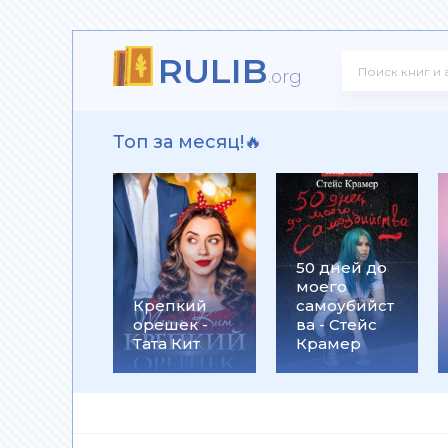
RULIB
 Олегович Фирсов
.org
Топ за месяц!🔥
ксандр Олегович Фирсов
50 дней до
моего
ков
Крепкий
самоубийст
орешек -
ва - Стейс
Тата Кит
Крамер
го убийцы - Патрик Зюскинд