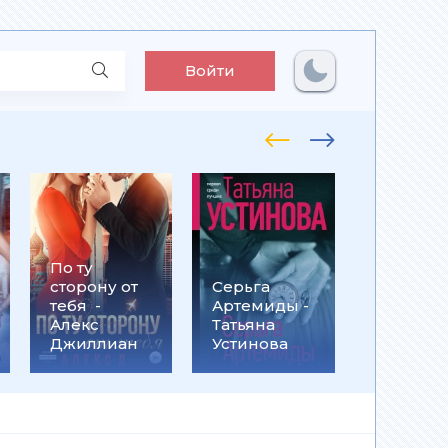
Войти
По ту
Встрети
сторону от
Серьга
на
тебя -
Артемиды -
Кассанд
Алекс
Татьяна
- Ольга
Джиллиан
Устинова
Громыко