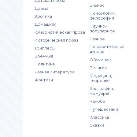
Детская проза
Бизнес
Драма
Психология,
Эротика
философия
Домашняя
Научно-
популярное
Юмористическая проза
Разное
Историческая проза
На иностранных
Триллеры
языках
Военные
Обучение
Политика
Религия
Разная литература
Медицина,
Фэнтези
здоровье
Биографии,
мемуары
Ранобэ
Путешествия
Классика
Сказки