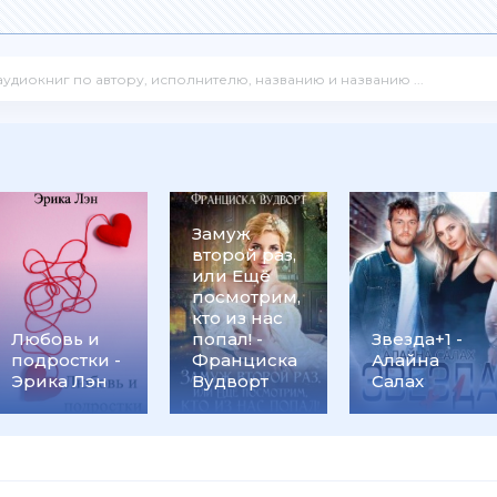
Замуж
второй раз,
или Ещё
посмотрим,
кто из нас
Любовь и
попал! -
Звезда+1 -
подростки -
Франциска
Алайна
Эрика Лэн
Вудворт
Салах