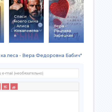
Спаси
моего сына
- Алиса
Вера -
Ковалевска
Рацлава
я
Зарецкая
йка леса - Вера Федоровна Бабич"