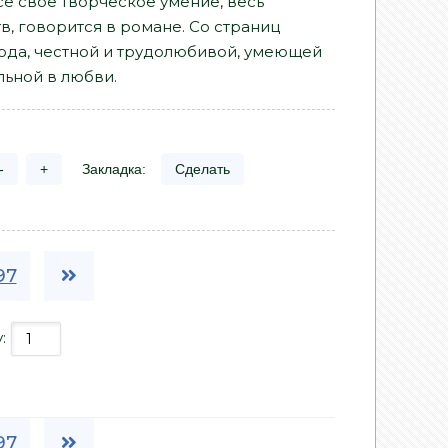
е свое творческое умение, весь
 говорится в романе. Со страниц
да, честной и трудолюбивой, умеющей
льной в любви.
-
+
Закладка:
Сделать
97
у:
97