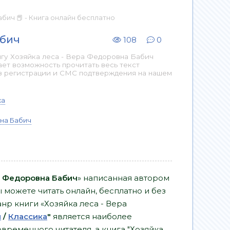
бич 📕 - Книга онлайн бесплатно
абич
108
0
гу Хозяйка леса - Вера Федоровна Бабич
ает возможность прочитать весь текст
з регистрации и СМС подтверждения на нашем
ка
на Бабич
а Федоровна Бабич
» написанная автором
 можете читать онлайн, бесплатно и без
анр книги «Хозяйка леса - Вера
и
/
Классика
"
является наиболее
ременного читателя, а книга "Хозяйка