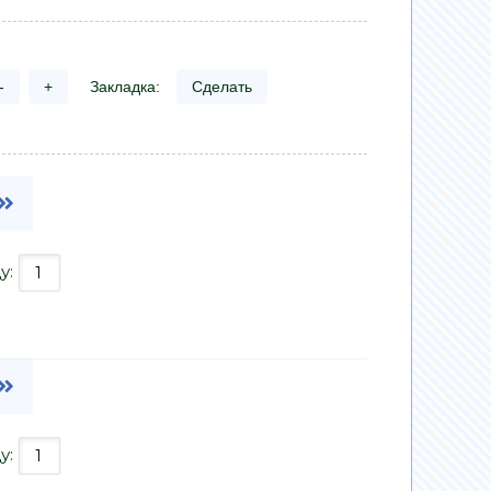
-
+
Закладка:
Сделать
у:
у: