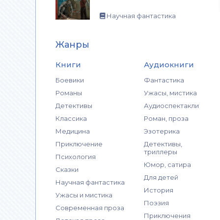
Научная фантастика
Жанры
Книги
Аудиокниги
Боевики
Фантастика
Романы
Ужасы, мистика
Детективы
Аудиоспектакли
Классика
Роман, проза
Медицина
Эзотерика
Приключение
Детективы,
триллеры
Психология
Юмор, сатира
Сказки
Для детей
Научная фантастика
История
Ужасы и мистика
Поэзия
Современная проза
Приключения