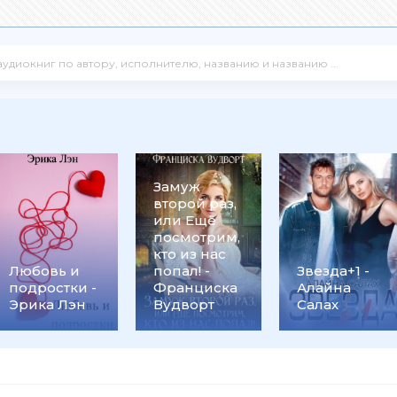
Замуж
второй раз,
или Ещё
посмотрим,
кто из нас
Любовь и
попал! -
Звезда+1 -
подростки -
Франциска
Алайна
Эрика Лэн
Вудворт
Салах