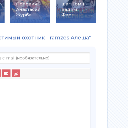
Попович -
шаг. Том 1 -
Анастасия
Вадим
Журба
Фарг
стимый охотник - ramzes Алёша"