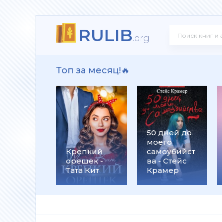
RULIB
! - Ольга Громыко
.org
Топ за месяц!🔥
рсон Петерсен
50 дней до
моего
 Макс Глебов
Крепкий
самоубийст
орешек -
ва - Стейс
Тата Кит
Крамер
гей Лукьяненко