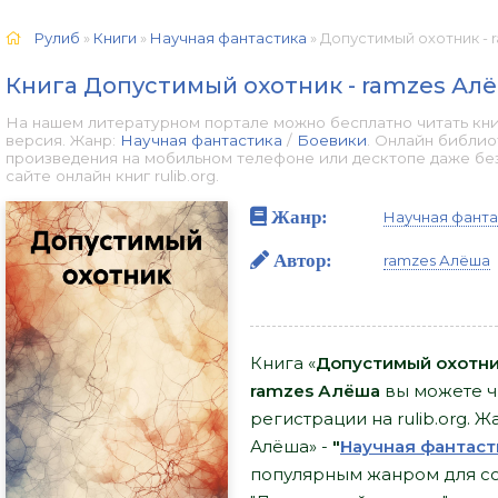
Рулиб
»
Книги
»
Научная фантастика
» Допустимый охотник - 
Книга Допустимый охотник - ramzes Ал
На нашем литературном портале можно бесплатно читать кни
версия. Жанр:
Научная фантастика
/
Боевики
. Онлайн библио
произведения на мобильном телефоне или десктопе даже бе
сайте онлайн книг rulib.org.
Жанр:
Научная фанта
Автор:
ramzes Алёша
Книга «
Допустимый охотни
ramzes Алёша
вы можете чи
регистрации на rulib.org. 
Алёша» -
"
Научная фантаст
популярным жанром для со