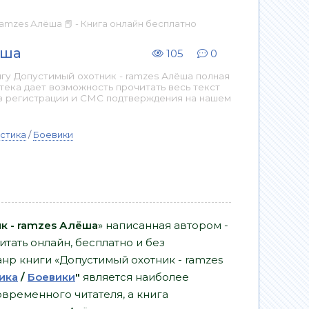
ramzes Алёша 📕 - Книга онлайн бесплатно
ёша
105
0
гу Допустимый охотник - ramzes Алёша полная
тека дает возможность прочитать весь текст
з регистрации и СМС подтверждения на нашем
стика
/
Боевики
к - ramzes Алёша
» написанная автором -
тать онлайн, бесплатно и без
Жанр книги «Допустимый охотник - ramzes
ика
/
Боевики
"
является наиболее
временного читателя, а книга