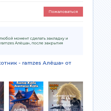
Пожаловаться
 любой момент сделать закладку и
ramzes Алёша», после закрытия
отник - ramzes Алёша» от
Изменивш
ий
империю.
Алёша
Первый