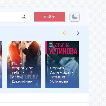
Войти
По ту
Встрети
сторону от
Серьга
на
тебя -
Артемиды -
Кассанд
Алекс
Татьяна
- Ольга
Джиллиан
Устинова
Громыко