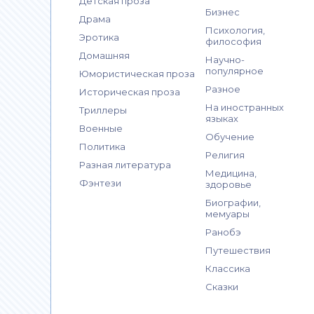
Детская проза
Бизнес
Драма
Психология,
Эротика
философия
Домашняя
Научно-
популярное
Юмористическая проза
Разное
Историческая проза
На иностранных
Триллеры
языках
Военные
Обучение
Политика
Религия
Разная литература
Медицина,
Фэнтези
здоровье
Биографии,
мемуары
Ранобэ
Путешествия
Классика
Сказки