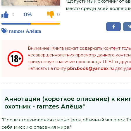
"Допустимый охотник" от а
место среди всей коллекци
0%
0
0
ramzes Алёша
Внимание! Книга может содержать контент тол
несовершеннолетних просмотр данного конте
присутствует наличие пропаганды ЛГБТ и друго
написать на почту
pbn.book@yandex.ru
для уда
Аннотация (короткое описание) к кни
охотник - ramzes Алёша"
"После столкновения с монстром, обычный человек То
себя миссию спасения мира."